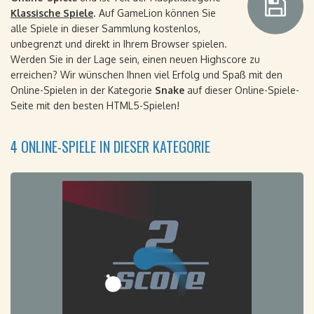
Klassische Spiele
. Auf GameLion können Sie
alle Spiele in dieser Sammlung kostenlos,
unbegrenzt und direkt in Ihrem Browser spielen.
Werden Sie in der Lage sein, einen neuen Highscore zu
erreichen? Wir wünschen Ihnen viel Erfolg und Spaß mit den
Online-Spielen in der Kategorie
Snake
auf dieser Online-Spiele-
Seite mit den besten HTML5-Spielen!
4 ONLINE-SPIELE IN DIESER KATEGORIE