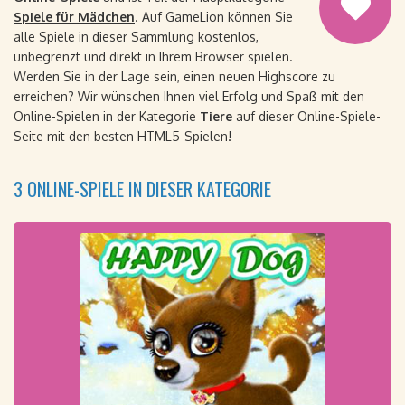
Spiele für Mädchen
. Auf GameLion können Sie
alle Spiele in dieser Sammlung kostenlos,
unbegrenzt und direkt in Ihrem Browser spielen.
Werden Sie in der Lage sein, einen neuen Highscore zu
erreichen? Wir wünschen Ihnen viel Erfolg und Spaß mit den
Online-Spielen in der Kategorie
Tiere
auf dieser Online-Spiele-
Seite mit den besten HTML5-Spielen!
3 ONLINE-SPIELE IN DIESER KATEGORIE