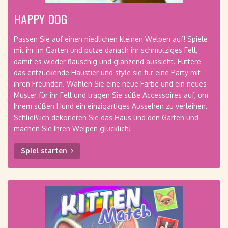
HAPPY DOG
Passen Sie auf einen niedlichen kleinen Welpen auf! Spiele
mit ihr im Garten und putze danach ihr schmutziges Fell,
damit es wieder flauschig und glänzend aussieht. Füttere
das entzückende Haustier und style sie für eine Party mit
ihren Freunden. Wählen Sie eine neue Farbe und ein neues
Muster für ihr Fell und tragen Sie süße Accessoires auf, um
Ihrem süßen Hund ein einzigartiges Aussehen zu verleihen.
Schließlich dekorieren Sie das Haus und den Garten und
machen Sie Ihren Welpen glücklich!
Spiel starten