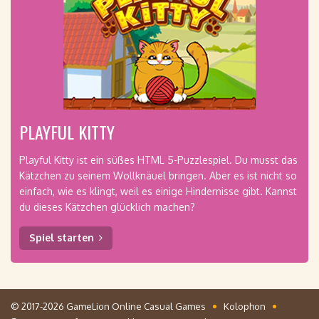
PLAYFUL KITTY
Playful Kitty ist ein süßes HTML 5-Puzzlespiel. Du musst das
Kätzchen zu seinem Wollknäuel bringen. Aber es ist nicht so
einfach, wie es klingt, weil es einige Hindernisse gibt. Kannst
du dieses Kätzchen glücklich machen?
Spiel starten
© 2017-2026 GameLion Online Casual Games
Kolophon