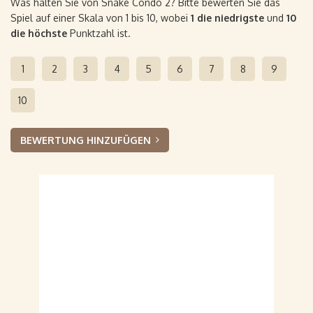
Was halten Sie von Snake Condo 2? Bitte bewerten Sie das
Spiel auf einer Skala von 1 bis 10, wobei
1 die niedrigste
und
10
die höchste
Punktzahl ist.
1
2
3
4
5
6
7
8
9
10
BEWERTUNG HINZUFÜGEN