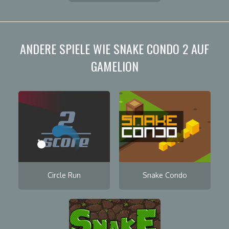
ANDERE SPIELE WIE SNAKE CONDO 2 AUF
GAMELION
Circle Run
Snake Condo