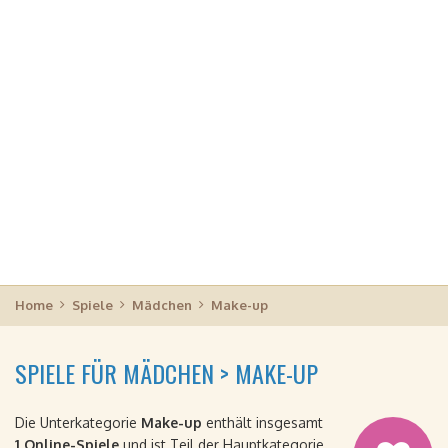
Home
Spiele
Mädchen
Make-up
SPIELE FÜR MÄDCHEN > MAKE-UP
Die Unterkategorie
Make-up
enthält insgesamt
1 Online-Spiele
und ist Teil der Hauptkategorie