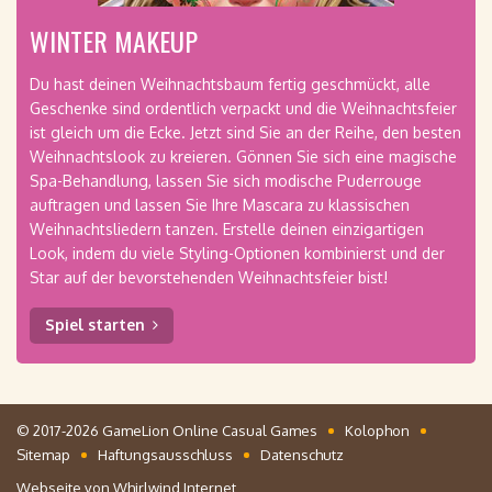
WINTER MAKEUP
Du hast deinen Weihnachtsbaum fertig geschmückt, alle
Geschenke sind ordentlich verpackt und die Weihnachtsfeier
ist gleich um die Ecke. Jetzt sind Sie an der Reihe, den besten
Weihnachtslook zu kreieren. Gönnen Sie sich eine magische
Spa-Behandlung, lassen Sie sich modische Puderrouge
auftragen und lassen Sie Ihre Mascara zu klassischen
Weihnachtsliedern tanzen. Erstelle deinen einzigartigen
Look, indem du viele Styling-Optionen kombinierst und der
Star auf der bevorstehenden Weihnachtsfeier bist!
Spiel starten
© 2017-2026 GameLion Online Casual Games
Kolophon
Sitemap
Haftungsausschluss
Datenschutz
Webseite von
Whirlwind Internet