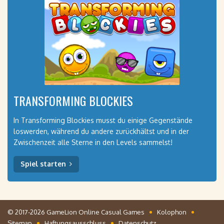
TRANSFORMING BLOCKIES
In Transforming Blockies musst du einige Gegenstände
loswerden, während du andere zurückhältst und in der
Zwischenzeit alle Sterne in den Levels sammelst!
Spiel starten
© 2017-2026 GameLion Online Casual Games
Kolophon
Sitemap
Haftungsausschluss
Datenschutz