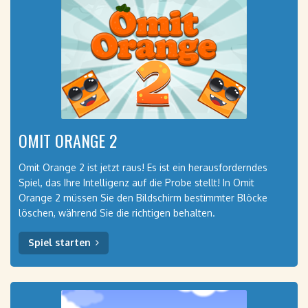
OMIT ORANGE 2
Omit Orange 2 ist jetzt raus! Es ist ein herausforderndes
Spiel, das Ihre Intelligenz auf die Probe stellt! In Omit
Orange 2 müssen Sie den Bildschirm bestimmter Blöcke
löschen, während Sie die richtigen behalten.
Spiel starten