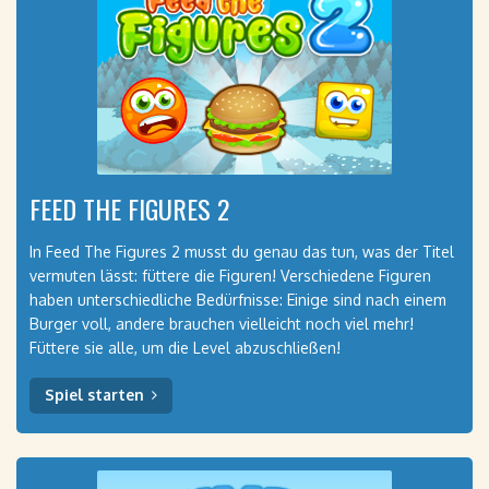
FEED THE FIGURES 2
In Feed The Figures 2 musst du genau das tun, was der Titel
vermuten lässt: füttere die Figuren! Verschiedene Figuren
haben unterschiedliche Bedürfnisse: Einige sind nach einem
Burger voll, andere brauchen vielleicht noch viel mehr!
Füttere sie alle, um die Level abzuschließen!
Spiel starten