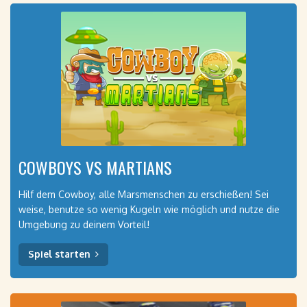
COWBOYS VS MARTIANS
Hilf dem Cowboy, alle Marsmenschen zu erschießen! Sei
weise, benutze so wenig Kugeln wie möglich und nutze die
Umgebung zu deinem Vorteil!
Spiel starten