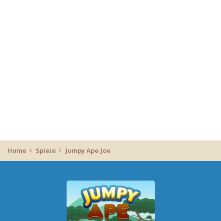
Home
Spiele
Jumpy Ape Joe