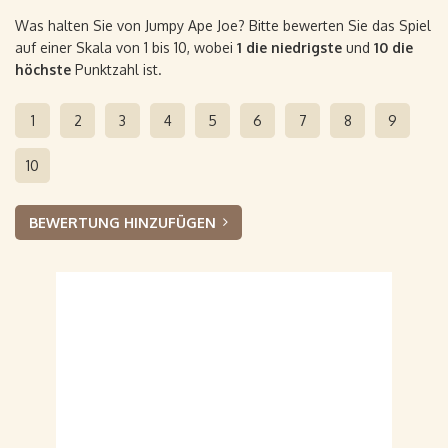
Was halten Sie von Jumpy Ape Joe? Bitte bewerten Sie das Spiel
auf einer Skala von 1 bis 10, wobei
1 die niedrigste
und
10 die
höchste
Punktzahl ist.
1
2
3
4
5
6
7
8
9
10
BEWERTUNG HINZUFÜGEN