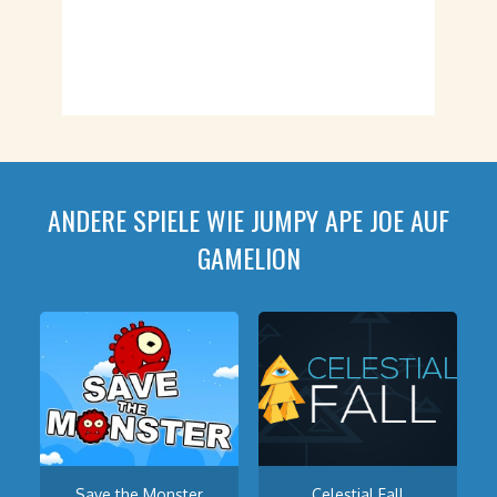
ANDERE SPIELE WIE JUMPY APE JOE AUF
GAMELION
Save the Monster
Celestial Fall