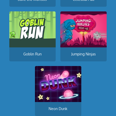
Goblin Run
Jumping Ninjas
Neon Dunk