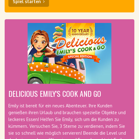
Spiel starten
DELICIOUS EMILY'S COOK AND GO
Emily ist bereit für ein neues Abenteuer. Ihre Kunden
genießen ihren Urlaub und brauchen spezielle Objekte und
leckeres Essen! Helfen Sie Emily, sich um die Kunden zu
kümmern. Versuchen Sie, 3 Sterne zu verdienen, indem Sie
sie so schnell wie möglich servieren! Beende die Level und