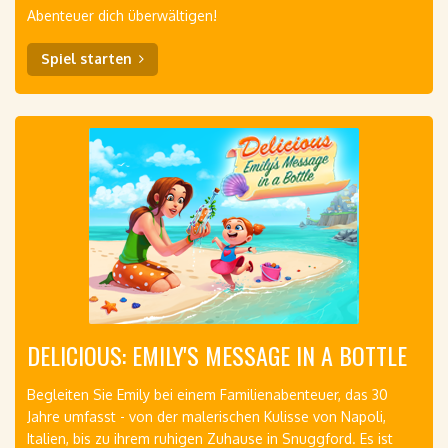
Abenteuer dich überwältigen!
Spiel starten
DELICIOUS: EMILY'S MESSAGE IN A BOTTLE
Begleiten Sie Emily bei einem Familienabenteuer, das 30
Jahre umfasst - von der malerischen Kulisse von Napoli,
Italien, bis zu ihrem ruhigen Zuhause in Snuggford. Es ist