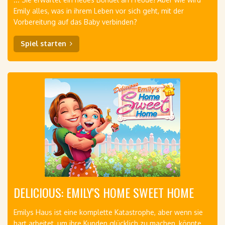
Emily alles, was in ihrem Leben vor sich geht, mit der
Vorbereitung auf das Baby verbinden?
Spiel starten
DELICIOUS: EMILY'S HOME SWEET HOME
Emilys Haus ist eine komplette Katastrophe, aber wenn sie
hart arbeitet, um ihre Kunden glücklich zu machen, könnte