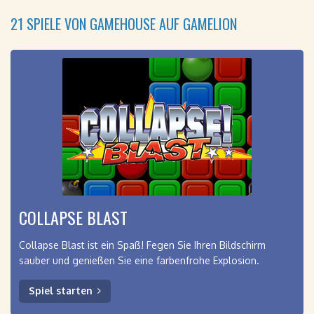
21 SPIELE VON GAMEHOUSE AUF GAMELION
COLLAPSE BLAST
Collapse Blast ist ein Spaß! Fegen Sie Ihren Bildschirm
sauber und genießen Sie eine farbenfrohe Explosion.
Spiel starten