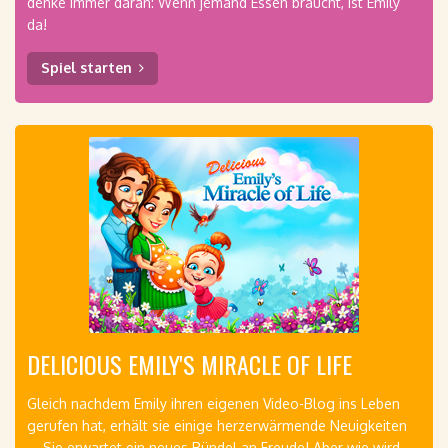
denke immer daran: Wenn jemand Essen braucht, ist Emily
da!
Spiel starten
DELICIOUS EMILY'S MIRACLE OF LIFE
Gleich nachdem Emily ihren eigenen Video-Blog ins Leben
gerufen hat, erhält sie einige herzerwärmende Neuigkeiten
... Sie erwartet ein neues Bündel an Freude! Aber wie wird