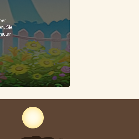
ber
n. Sie
rmular