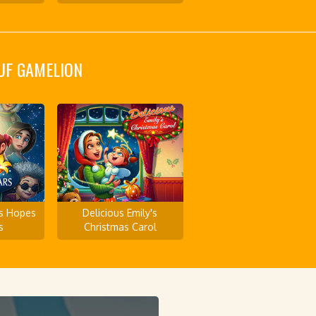
AUF GAMELION
's Hopes
Delicious Emily's
s
Christmas Carol