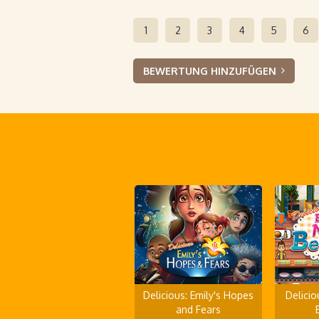
1
2
3
4
5
6
BEWERTUNG HINZUFÜGEN
Delicious: Emily's Hopes
Delicio
and Fears