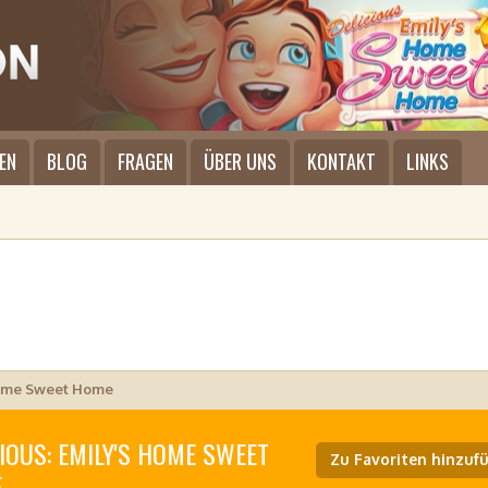
EN
BLOG
FRAGEN
ÜBER UNS
KONTAKT
LINKS
Home Sweet Home
IOUS: EMILY'S HOME SWEET
Zu Favoriten hinzuf
E