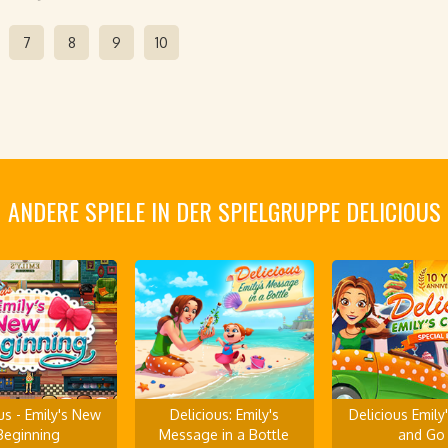
7
8
9
10
ANDERE SPIELE IN DER SPIELGRUPPE DELICIOUS
us - Emily's New
Delicious: Emily's
Delicious Emily
Beginning
Message in a Bottle
and Go