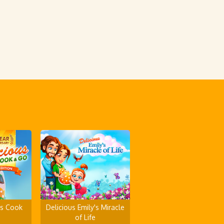
's Cook
Delicious Emily's Miracle
of Life