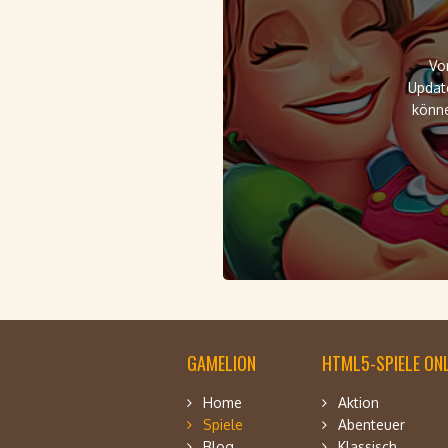
Vo
Updat
könne
GAMELION
HTML5-SPIELE ONL
Home
Aktion
Spiele
Abenteuer
Blog
Klassisch