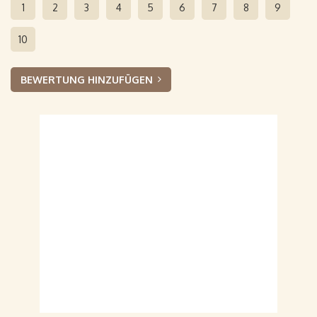
1
2
3
4
5
6
7
8
9
10
BEWERTUNG HINZUFÜGEN