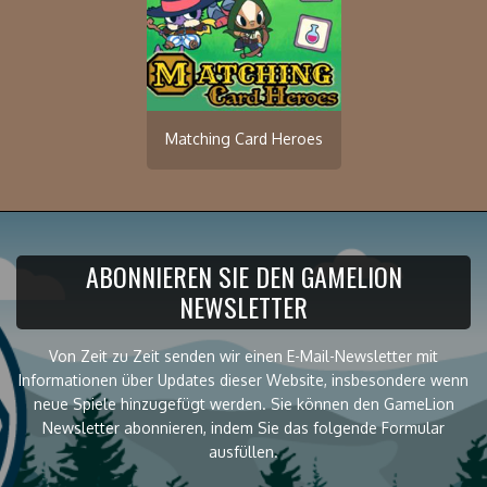
Matching Card Heroes
ABONNIEREN SIE DEN GAMELION
NEWSLETTER
Von Zeit zu Zeit senden wir einen E-Mail-Newsletter mit
Informationen über Updates dieser Website, insbesondere wenn
neue Spiele hinzugefügt werden. Sie können den GameLion
Newsletter abonnieren, indem Sie das folgende Formular
ausfüllen.