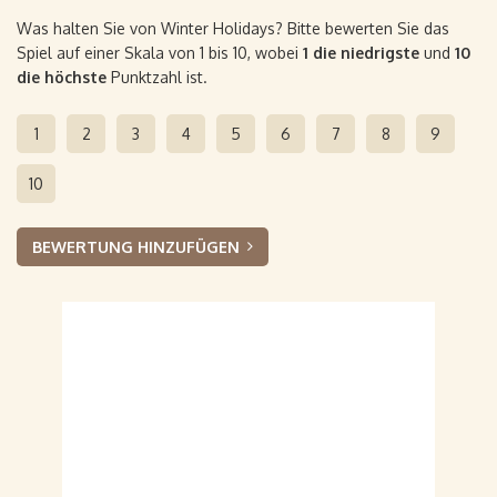
Was halten Sie von Winter Holidays? Bitte bewerten Sie das
Spiel auf einer Skala von 1 bis 10, wobei
1 die niedrigste
und
10
die höchste
Punktzahl ist.
1
2
3
4
5
6
7
8
9
10
BEWERTUNG HINZUFÜGEN