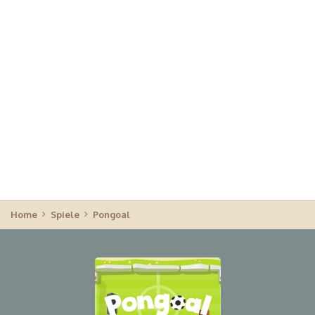
Home
Spiele
Pongoal