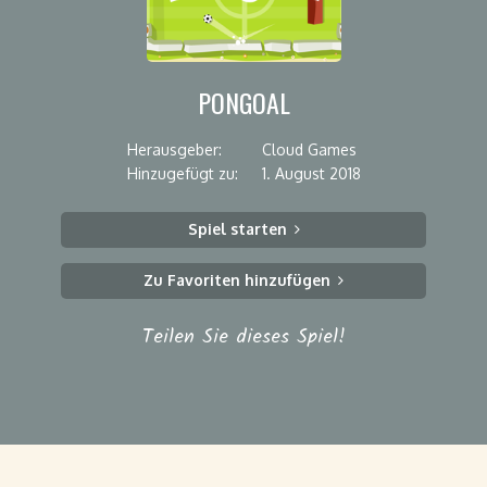
PONGOAL
Herausgeber:
Cloud Games
Hinzugefügt zu:
1. August 2018
Spiel starten
Zu Favoriten hinzufügen
Teilen Sie dieses Spiel!