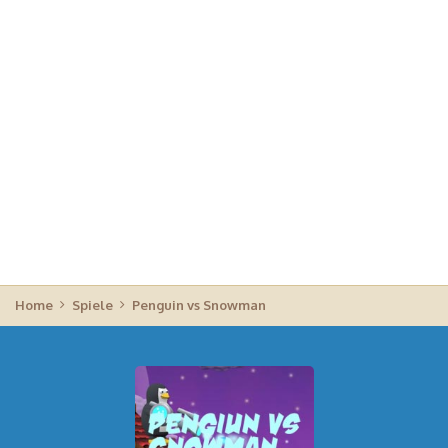
Home
Spiele
Penguin vs Snowman