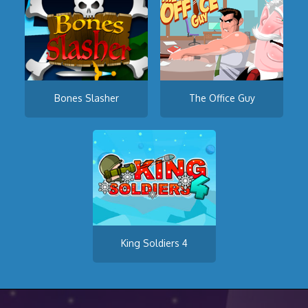
Bones Slasher
The Office Guy
King Soldiers 4