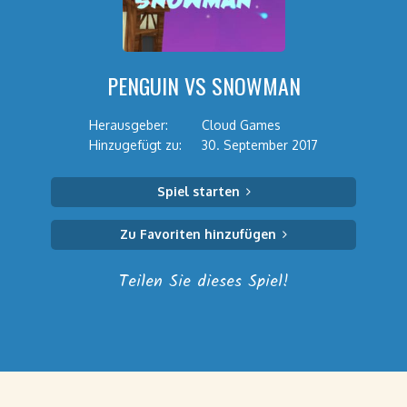
PENGUIN VS SNOWMAN
Herausgeber:
Cloud Games
Hinzugefügt zu:
30. September 2017
Spiel starten
Zu Favoriten hinzufügen
Teilen Sie dieses Spiel!