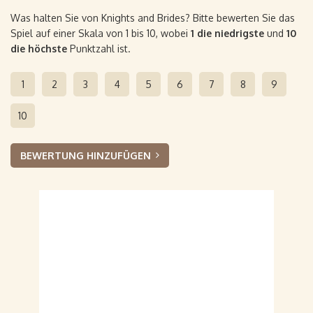
Was halten Sie von Knights and Brides? Bitte bewerten Sie das
Spiel auf einer Skala von 1 bis 10, wobei
1 die niedrigste
und
10
die höchste
Punktzahl ist.
1
2
3
4
5
6
7
8
9
10
BEWERTUNG HINZUFÜGEN