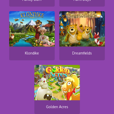
Klondike
Dreamfields
Golden Acres