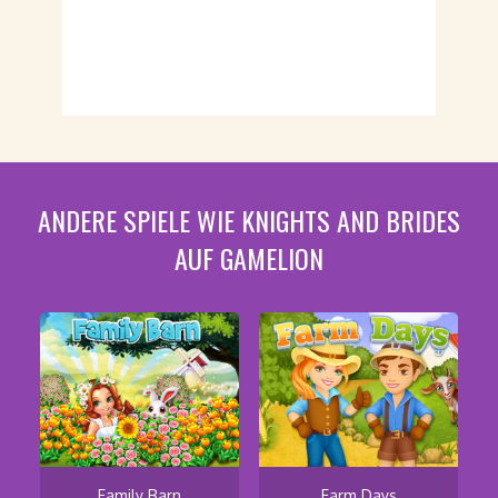
ANDERE SPIELE WIE KNIGHTS AND BRIDES
AUF GAMELION
Family Barn
Farm Days