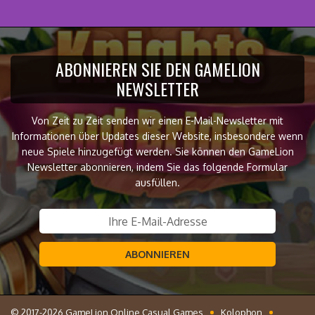
ABONNIEREN SIE DEN GAMELION
NEWSLETTER
Von Zeit zu Zeit senden wir einen E-Mail-Newsletter mit
Informationen über Updates dieser Website, insbesondere wenn
neue Spiele hinzugefügt werden. Sie können den GameLion
Newsletter abonnieren, indem Sie das folgende Formular
ausfüllen.
ABONNIEREN
© 2017-2026 GameLion Online Casual Games
Kolophon