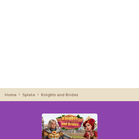
Home
Spiele
Knights and Brides