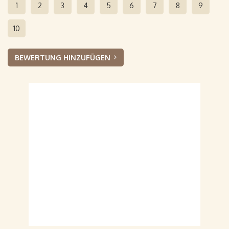
1
2
3
4
5
6
7
8
9
10
BEWERTUNG HINZUFÜGEN