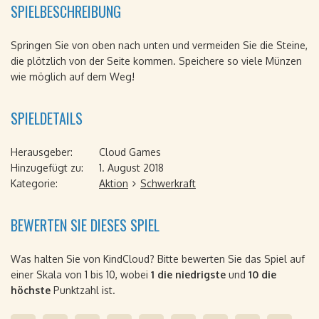
SPIELBESCHREIBUNG
Springen Sie von oben nach unten und vermeiden Sie die Steine,
die plötzlich von der Seite kommen. Speichere so viele Münzen
wie möglich auf dem Weg!
SPIELDETAILS
Herausgeber:
Cloud Games
Hinzugefügt zu:
1. August 2018
Kategorie:
Aktion
Schwerkraft
BEWERTEN SIE DIESES SPIEL
Was halten Sie von KindCloud? Bitte bewerten Sie das Spiel auf
einer Skala von 1 bis 10, wobei
1 die niedrigste
und
10 die
höchste
Punktzahl ist.