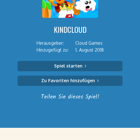
KINDCLOUD
Herausgeber:
Cloud Games
Hinzugefügt zu:
1. August 2018
Spiel starten
Zu Favoriten hinzufügen
Teilen Sie dieses Spiel!