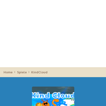
Home
Spiele
KindCloud