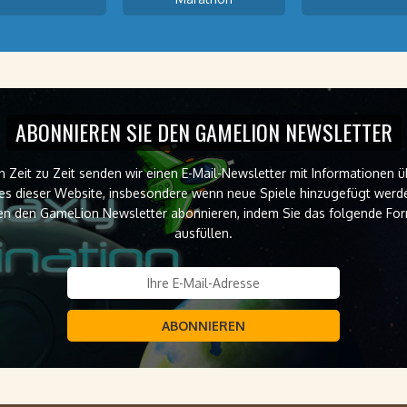
ABONNIEREN SIE DEN GAMELION NEWSLETTER
n Zeit zu Zeit senden wir einen E-Mail-Newsletter mit Informationen ü
es dieser Website, insbesondere wenn neue Spiele hinzugefügt werde
n den GameLion Newsletter abonnieren, indem Sie das folgende Fo
ausfüllen.
ABONNIEREN