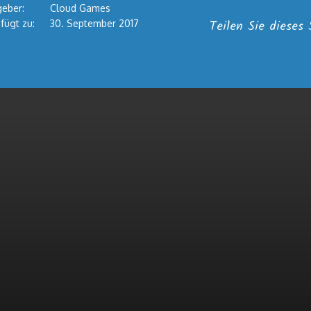
eber:
Cloud Games
Teilen Sie dieses 
fügt zu:
30. September 2017