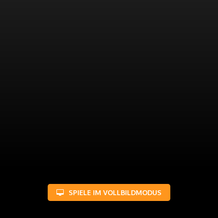
SPIELE IM VOLLBILDMODUS