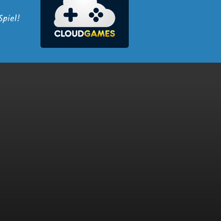
Spiel!