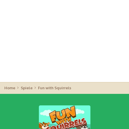
Home
Spiele
Fun with Squirrels