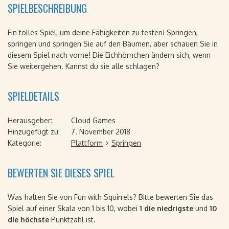
SPIELBESCHREIBUNG
Ein tolles Spiel, um deine Fähigkeiten zu testen! Springen,
springen und springen Sie auf den Bäumen, aber schauen Sie in
diesem Spiel nach vorne! Die Eichhörnchen ändern sich, wenn
Sie weitergehen. Kannst du sie alle schlagen?
SPIELDETAILS
Herausgeber:
Cloud Games
Hinzugefügt zu:
7. November 2018
Kategorie:
Plattform
Springen
BEWERTEN SIE DIESES SPIEL
Was halten Sie von Fun with Squirrels? Bitte bewerten Sie das
Spiel auf einer Skala von 1 bis 10, wobei
1 die niedrigste
und
10
die höchste
Punktzahl ist.