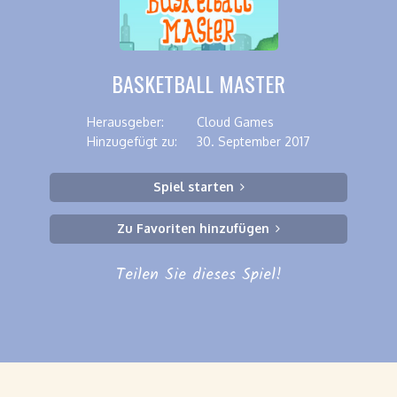
BASKETBALL MASTER
Herausgeber:
Cloud Games
Hinzugefügt zu:
30. September 2017
Spiel starten
Zu Favoriten hinzufügen
Teilen Sie dieses Spiel!