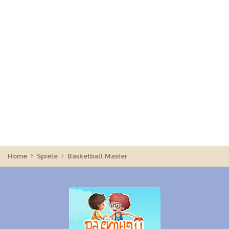
Home
Spiele
Basketball Master