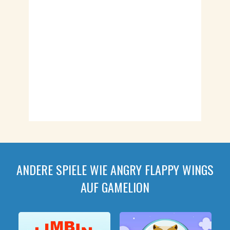
ANDERE SPIELE WIE ANGRY FLAPPY WINGS
AUF GAMELION