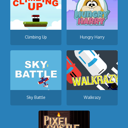
Climbing Up
Hungry Harry
Sky Battle
Walkrazy