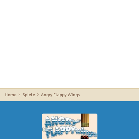
Home
Spiele
Angry Flappy Wings