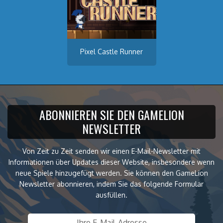
Pixel Castle Runner
ABONNIEREN SIE DEN GAMELION
NEWSLETTER
Von Zeit zu Zeit senden wir einen E-Mail-Newsletter mit
Informationen über Updates dieser Website, insbesondere wenn
neue Spiele hinzugefügt werden. Sie können den GameLion
Newsletter abonnieren, indem Sie das folgende Formular
ausfüllen.